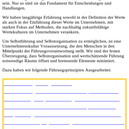
sein. Nur so sind sie das Fundament für Entscheidungen und
Handlungen.
Wir haben langjährige Erfahrung sowohl in der Definition der Werte
als auch in der Einführung dieser Werte im Unternehmen, mit
starken Fokus auf Methoden, die nachhaltig zukunftsfähige
Wertekulturen im Unternehmen verankern.
Um Selbstführung und Selbstorganisation zu ermöglichen, ist eine
Unternehmenskultur Voraussetzung, die den Menschen in den
Mittelpunkt der Führungsverantwortung stellt. Wir sind der festen
Überzeugung, dass Selbstorganisation und wertschätzende Führung
notwendige Räume öffnet und bremsende Elemente minimiert.
Dazu haben wir folgende Führungsprinzipien Ausgearbeitet:
Selbstführung- & organisation
Selbstführung ist eine Schlüsselkompetenzen und
zentrale Aufgabe jedes mündigen Menschen. Statt
unkontrollierte Emotionen – wie Wut, Verzweiflung,
Gier, Geltungsstreben oder Frustration nach außen
oder andere zu projizieren – gilt es diese Emotion zu